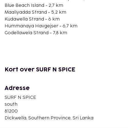
Blue Beach Island - 2,7 km
Maaliyadda Strand - 5,2 km
Kudawella Strand - 6 km
Hummanaya Havgejser - 6,7 km
Godellawela Strand - 7,8 km
Talalla Strand - 9,5 km
Mawella Strand - 9,6 km
Silent Beach - 11,9 km
Goyambokka Strand - 13,3 km
Gandara Strand - 13,4 km
Kort over SURF N SPICE
Noonnawella Strand - 13,8 km
Tangalle Fyrtårn - 15,1 km
Adresse
Gratis selvstændig parkering er til rådighed på
stedet. Fra en terrasse og en have kan du nyde den
SURF N SPICE
skønne udsigt, eller du kan drage fordel af
south
rekreative tilbud, såsom et fitnesscenter. Nyd et
81200
måltid på restauranten, eller køb en snack på dette
Dickwella, Southern Province, Sri Lanka
hotels kaffebar/café. Afslut dagen med en drink