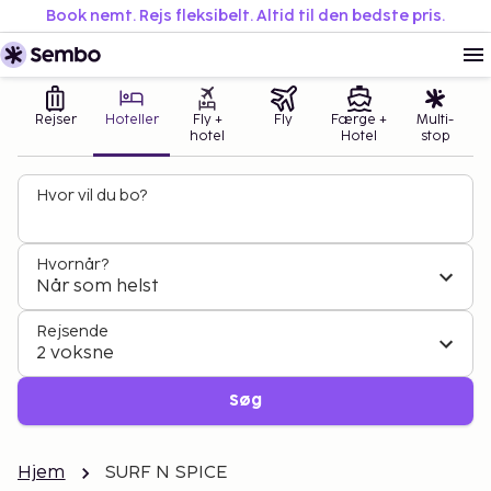
Book nemt. Rejs fleksibelt. Altid til den bedste pris.
Rejser
Hoteller
Fly +
Fly
Færge +
Multi-
hotel
Hotel
stop
Hvor vil du bo?
Hvornår?
Når som helst
Rejsende
2 voksne
Søg
Hjem
SURF N SPICE