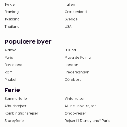
Tyrkiet
Italien
Frankrig
Grækenland
Tyskland
Sverige
Thailand
USA
Populære byer
Alanya
Billund
Paris
Playa de Palma
Barcelona
London
Rom
Frederikshavn
Phuket
Göteborg
Ferie
Sommerferie
Vinterrejser
Afbudsrejser
All Inclusive-rejser
Kombinationsrejser
Øhop-rejser
Storbyferie
Rejser til Disneyland® Paris