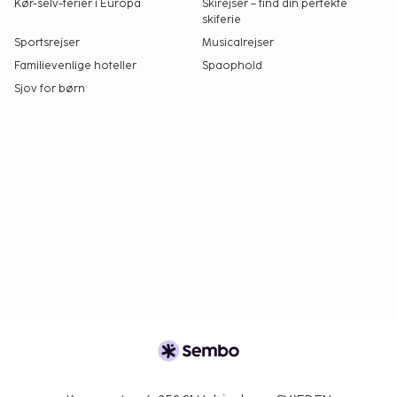
Kør-selv-ferier i Europa
Skirejser – find din perfekte
skiferie
Sportsrejser
Musicalrejser
Familievenlige hoteller
Spaophold
Sjov for børn