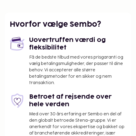
eller to i baren/loungen. Engelsk morgenmad
tilbydes mod gebyr dagligt fra kl. 06.00 til kl. 10.00.
Gebyr for engelsk morgenmad: 5 USD for
Hvorfor vælge Sembo?
voksne og 3 USD for børn (cirkapriser)
Ovenstående liste er muligvis ikke fuldstændig.
Uovertruffen værdi og
Gebyrer og depositummer inkluderer muligvis ikke
fleksibilitet
skat og kan ændres uden varsel.
Få de bedste tilbud med vores prisgaranti og
Der er ikke varmt vand på stedet.
vælg betalingsmuligheder, der passer til dine
behov. Vi accepterer alle større
betalingsmetoder for en sikker og nem
transaktion.
Betroet af rejsende over
hele verden
Med over 30 års erfaring er Sembo en del af
den globalt betroede Stena-gruppe. Vi er
anerkendt for vores ekspertise og bakket op
af brancheførende akkrediteringer, især