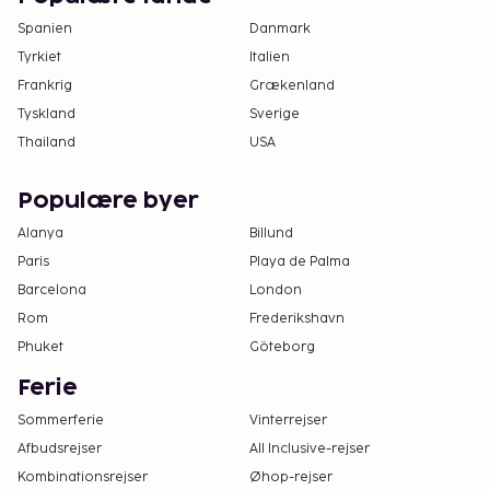
Spanien
Danmark
Tyrkiet
Italien
Frankrig
Grækenland
Tyskland
Sverige
Thailand
USA
Populære byer
Alanya
Billund
Paris
Playa de Palma
Barcelona
London
Rom
Frederikshavn
Phuket
Göteborg
Ferie
Sommerferie
Vinterrejser
Afbudsrejser
All Inclusive-rejser
Kombinationsrejser
Øhop-rejser