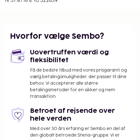
N 57.4718 E 10.522839
Gebyrer og depositummer inkluderer muligvis ikke
skat og kan ændres uden varsel.
Hvorfor vælge Sembo?
Uovertruffen værdi og
fleksibilitet
Få de bedste tilbud med vores prisgaranti og
vælg betalingsmuligheder, der passer til dine
behov. Vi accepterer alle større
betalingsmetoder for en sikker og nem
transaktion.
Betroet af rejsende over
hele verden
Med over 30 års erfaring er Sembo en del af
den globalt betroede Stena-gruppe. Vi er