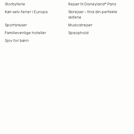
Storbyferie
Rejser til Disneyland® Paris
Kør-selv-ferier i Europa
Skirejser – find din perfekte
skiferie
Sportsrejser
Musicalrejser
Familievenlige hoteller
Spaophold
Sjov for børn