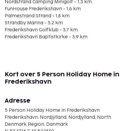
Nordstrand Camping Minigolf - 1,3 km
FunHouse Frederikshavn - 1,6 km
Palmestrand Strand - 1,8 km
Strandby Marina - 3,2 km
Frederikshavn Golfklub - 3,7 km
Frederikshavn Baptistkirke - 3,9 km
Abildgård Kirke - 3,9 km
Fiskere - 3,9 km
Bannerslund Hundeskov - 4,2 km
Krudttårnet - 4,2 km
Frederikshavn Kunstmuseum Og Exlibrissamling -
Kort over 5 Person Holiday Home in
4,3 km
Frederikshavn
Kattegat Silo - 4,4 km
Bolten - 4,4 km
Adresse
Gratis selvstændig parkering er til rådighed på
stedet.
5 Person Holiday Home in Frederikshavn
Gebyr for vand: 11.39 EUR
Frederikshavn, Nordjylland, Nordjylland, North
Denmark Region, Danmark
Ovenstående liste er muligvis ikke fuldstændig.