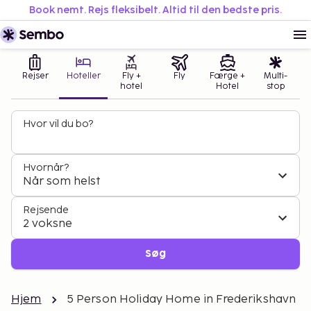
Book nemt. Rejs fleksibelt. Altid til den bedste pris.
Rejser
Hoteller
Fly +
Fly
Færge +
Multi-
hotel
Hotel
stop
Hvor vil du bo?
Hvornår?
Når som helst
Rejsende
2 voksne
Søg
Hjem
5 Person Holiday Home in Frederikshavn