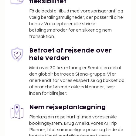
fleksibilitet
kan nyde godt af rekreative faciliteter, såsom en
sæsonbestemt udendørs pool. Besøg
Få de bedste tilbud med vores prisgaranti og
vælg betalingsmuligheder, der passer til dine
baren/loungen eller baren ved poolen, og slap af
behov. Vi accepterer alle større
med din yndlingsdrink. Følgende faciliteter lukkes
betalingsmetoder for en sikker og nem
på sæsonbasis hvert år. De vil være lukkede fra den
transaktion.
30. september til den 1. maj:
Swimmingpool
Betroet af rejsende over
hele verden
Du vil blive bedt om at betale følgende på
overnatningsstedet. Gebyrer inkluderer muligvis
Med over 30 års erfaring er Sembo en del af
skatter:
den globalt betroede Stena-gruppe. Vi er
anerkendt for vores ekspertise og bakket op
Depositum: EUR 300.00 pr. ophold
af brancheførende akkrediteringer, især
Der pålægges en byskat: 0.65 EUR pr. person pr.
inden for bilrejser.
nat. Denne skat gælder ikke for børn under 18
år.
Nem rejseplanlægning
Rengøringsgebyr: 90 EUR pr. enhed pr. ophold
Planlæg din rejse hurtigt med vores enkle
(varierer afhængigt af enheden)
bookingsystem. Brug Amelia, vores AI Trip
Planner, til at sammenligne priser og finde de
Vi har medtaget alle gebyrer, som