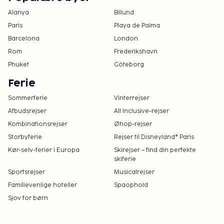
ikke overføres mere end 1000 EUR i kontanter
Alanya
på dette overnatningssted. Kontakt
Billund
overnatningsstedet via kontaktoplysningerne i
Paris
Playa de Palma
reservationsbekræftelsen for flere oplysninger.
Barcelona
London
Den udendørs pool har åbent fra april til
Rom
Frederikshavn
september.
Phuket
Göteborg
Ferie
Sommerferie
Vinterrejser
Afbudsrejser
All Inclusive-rejser
Kombinationsrejser
Øhop-rejser
Storbyferie
Rejser til Disneyland® Paris
Kør-selv-ferier i Europa
Skirejser – find din perfekte
skiferie
Sportsrejser
Musicalrejser
Familievenlige hoteller
Spaophold
Sjov for børn