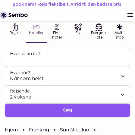
Book nemt. Rejs fleksibelt. Altid til den bedste pris.
Rejser
Hoteller
Fly +
Fly
Færge +
Multi-
hotel
Hotel
stop
Hvor vil du bo?
Hvornår?
Når som helst
Rejsende
2 voksne
Søg
Hjem
Frankrig
San Nicolao