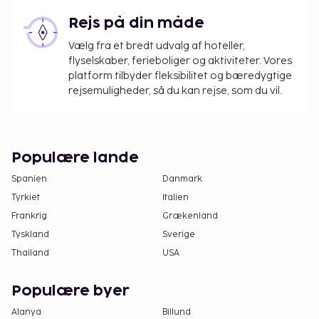
hinduistiske nytår falder som regel i marts eller
april. Indtjekning og udtjekning er ikke mulig denne
Rejs på din måde
dag. Ngurah Rai International Lufthavn er også
Vælg fra et bredt udvalg af hoteller,
lukket denne dag.
flyselskaber, ferieboliger og aktiviteter. Vores
Gebyr for lufthavnstransport: 300000 IDR pr.
platform tilbyder fleksibilitet og bæredygtige
køretøj (enkelt)
rejsemuligheder, så du kan rejse, som du vil.
Gebyr for ekstra seng: 300000.0 IDR pr. nat
Ovenstående liste er muligvis ikke fuldstændig.
Gebyrer og depositummer inkluderer muligvis ikke
Populære lande
skat og kan ændres uden varsel.
Spanien
Danmark
Byggearbejde er i gang ved en nabobygning, og
Tyrkiet
Italien
der kan forekomme støj fra dette
Frankrig
Grækenland
byggeriarbejde.
Tyskland
Sverige
Thailand
USA
Populære byer
Alanya
Billund