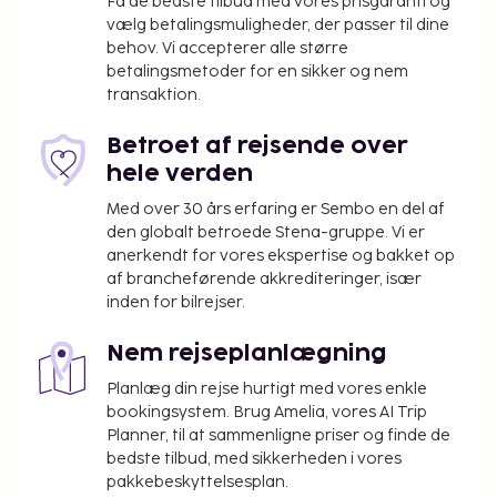
til rådighed mod et tillægsgebyr (døgnet rundt), og
Få de bedste tilbud med vores prisgaranti og
vælg betalingsmuligheder, der passer til dine
gratis selvstændig parkering findes desuden på
behov. Vi accepterer alle større
stedet. Forkæl dig selv med massage og
betalingsmetoder for en sikker og nem
ansigtsbehandlinger. Du vil helt sikkert værdsætte
transaktion.
de rekreative faciliteter, herunder 3 udendørs
swimmingpools og en udendørs tennisbane. Andre
Betroet af rejsende over
faciliteter på dette hotel inkluderer gratis trådløs
hele verden
internetadgang, babysitning (tillægsgebyr) og
Med over 30 års erfaring er Sembo en del af
frisørsalon. Har du lyst til frokost eller aftensmad,
den globalt betroede Stena-gruppe. Vi er
kan du tage forbi Melasti, en restaurant, som
anerkendt for vores ekspertise og bakket op
specialiserer sig indenfor lokale retter. Du kan også
af brancheførende akkrediteringer, især
spise på stedets kaffebar/café eller blive på
inden for bilrejser.
værelset, hvor der er mulighed for roomservice
døgnet rundt. Tag forbi baren/loungen samt de 2
Nem rejseplanlægning
barer ved poolen, hvor du kan slappe af med en
Planlæg din rejse hurtigt med vores enkle
forfriskende drink. I overenstemmelse med lokal
bookingsystem. Brug Amelia, vores AI Trip
lovgivning, skal alle gæster forblive på
Planner, til at sammenligne priser og finde de
overnatningsstedet under det hinduistiske nytår
bedste tilbud, med sikkerheden i vores
(Nyepi), som varer 24 timer med start kl. 06.00. Det
pakkebeskyttelsesplan.