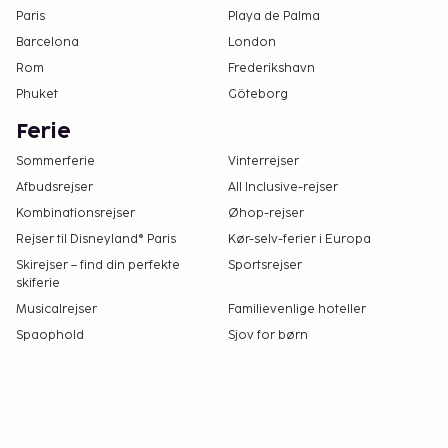
Paris
Playa de Palma
Barcelona
London
Rom
Frederikshavn
Phuket
Göteborg
Ferie
Sommerferie
Vinterrejser
Afbudsrejser
All Inclusive-rejser
Kombinationsrejser
Øhop-rejser
Rejser til Disneyland® Paris
Kør-selv-ferier i Europa
Skirejser – find din perfekte
Sportsrejser
skiferie
Musicalrejser
Familievenlige hoteller
Spaophold
Sjov for børn