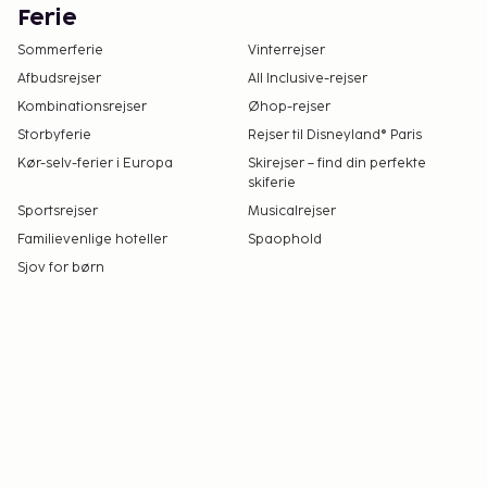
Ferie
Sommerferie
Vinterrejser
Afbudsrejser
All Inclusive-rejser
Kombinationsrejser
Øhop-rejser
Storbyferie
Rejser til Disneyland® Paris
Kør-selv-ferier i Europa
Skirejser – find din perfekte
skiferie
Sportsrejser
Musicalrejser
Familievenlige hoteller
Spaophold
Sjov for børn