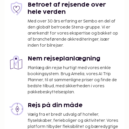
Betroet af rejsende over
Der pålægges en byskat: EUR 2.00 pr. person
hele verden
pr. nat, op til 5 nætter. Denne skat gælder ikke
for børn under 18 år.
Med over 30 års erfaring er Sembo en del af
den globalt betroede Stena-gruppe. Vi er
Vi har medtaget alle gebyrer, som
anerkendt for vores ekspertise og bakket op
overnatningsstedet har oplyst.
af brancheførende akkrediteringer, især
inden for bilrejser.
Alle gæster, inklusive børn, skal være til stede
på indtjekningstidspunktet, hvor alle skal
Nem rejseplanlægning
fremvise deres pas.
Som følge af nationale reguleringer kan der
Planlæg din rejse hurtigt med vores enkle
bookingsystem. Brug Amelia, vores AI Trip
ikke overføres mere end 5000 EUR i kontanter
Planner, til at sammenligne priser og finde de
på dette overnatningssted. Kontakt
bedste tilbud, med sikkerheden i vores
overnatningsstedet via kontaktoplysningerne i
pakkebeskyttelsesplan.
reservationsbekræftelsen for flere oplysninger.
Der er mulighed for kontaktløs betaling for alle
Rejs på din måde
transaktioner.
Vælg fra et bredt udvalg af hoteller,
Der er mulighed for kontaktløs indtjekning og
flyselskaber, ferieboliger og aktiviteter. Vores
kontaktløs udtjekning.
platform tilbyder fleksibilitet og bæredygtige