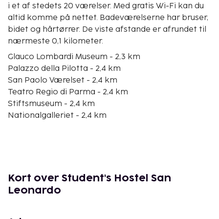
i et af stedets 20 værelser. Med gratis Wi-Fi kan du
altid komme på nettet. Badeværelserne har bruser,
bidet og hårtørrer. De viste afstande er afrundet til
nærmeste 0,1 kilometer.
Glauco Lombardi Museum - 2,3 km
Palazzo della Pilotta - 2,4 km
San Paolo Værelset - 2,4 km
Teatro Regio di Parma - 2,4 km
Stiftsmuseum - 2,4 km
Nationalgalleriet - 2,4 km
Complesso Monumentale della Pilotta - 2,4 km
The Shrine of Santa Maria della Steccata - 2,5 km
Santa Maria della Steccata Kirke - 2,5 km
Parma Katedral - 2,5 km
Nationalt Arkæologisk Museum - 2,6 km
Kort over Student's Hostel San
Dåbskapel - 2,6 km
Leonardo
Biskoppens Palads - 2,6 km
San Giovanni Apoteket - 2,6 km