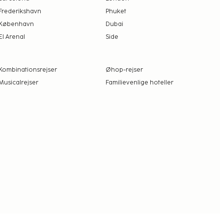
Frederikshavn
Phuket
København
Dubai
El Arenal
Side
Kombinationsrejser
Øhop-rejser
Musicalrejser
Familievenlige hoteller