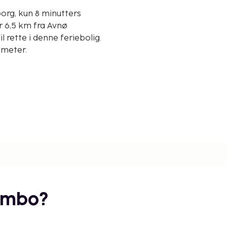
org, kun 8 minutters
 rette i denne feriebolig.
lometer.
embo?