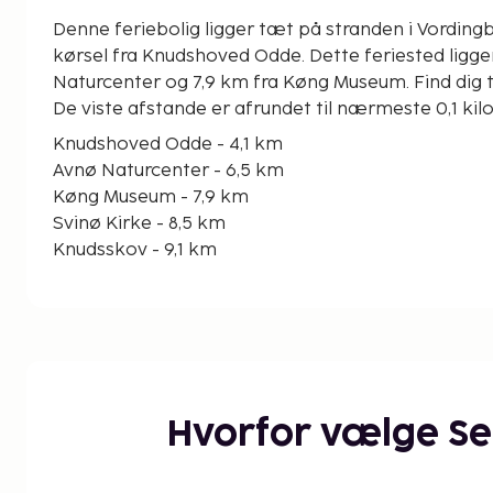
Denne feriebolig ligger tæt på stranden i Vordingb
kørsel fra Knudshoved Odde. Dette feriested ligger 6,5 km fra Avnø
Naturcenter og 7,9 km fra Køng Museum. Find dig til
De viste afstande er afrundet til nærmeste 0,1 ki
Knudshoved Odde - 4,1 km
Avnø Naturcenter - 6,5 km
Køng Museum - 7,9 km
Svinø Kirke - 8,5 km
Knudsskov - 9,1 km
Eos Brønden - 9,3 km
Vor Frue Kirke - 10,2 km
Statue Af Kong Valdemar Sejr - 10,3 km
Danmarks Borgcenter - 10,4 km
Vordinborg Slot - 10,7 km
Hammer Kirke - 11,9 km
Hvorfor vælge S
Grundtvigs Mindestuer - 12,1 km
Masnedø Fort - 12,4 km
Barmosen Gokart Bane - 12,5 km