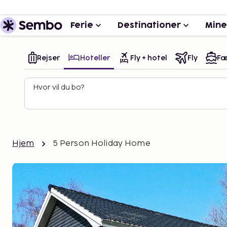
Ferie
Destinationer
Mine
Rejser
Hoteller
Fly + hotel
Fly
Fæ
Hvor vil du bo?
Hjem
5 Person Holiday Home