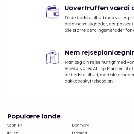
Hov Skov - 15,5 km
Uovertruffen værdi og
Den nærmeste lufthavn er:
Få de bedste tilbud med vores pr
København (RKE-Roskilde) - 76,8 km
betalingsmuligheder, der passer t
Kastrup Lufthavn (CPH) - 100,9 km
alle større betalingsmetoder for 
Gratis selvstændig parkering er til rådighed på ste
stedet kan du nyde den skønne udsigt, og du kan ny
Nem rejseplanlægni
såsom gratis trådløs internetadgang og havegrill.
Planlæg din rejse hurtigt med vo
Amelia, vores AI Trip Planner, til 
de bedste tilbud, med sikkerheden
pakkebeskyttelsesplan.
Populære lande
Spanien
Danmark
Italien
Frankrig