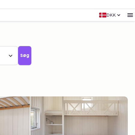
DKK
Søg