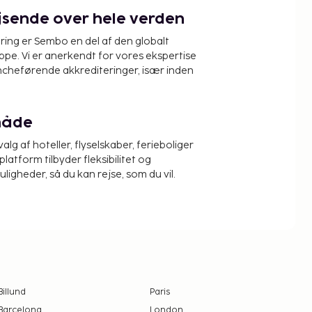
ejsende over hele verden
ring er Sembo en del af den globalt
pe. Vi er anerkendt for vores ekspertise
ncheførende akkrediteringer, især inden
måde
alg af hoteller, flyselskaber, ferieboliger
platform tilbyder fleksibilitet og
igheder, så du kan rejse, som du vil.
Billund
Paris
Barcelona
London