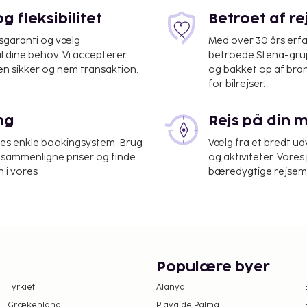
 fleksibilitet
Betroet af r
isgaranti og vælg
Med over 30 års erfa
il dine behov. Vi accepterer
betroede Stena-grup
en sikker og nem transaktion.
og bakket op af bra
for bilrejser.
det. Fra en terrasse på
de godt af faciliteter,
ng
Rejs på din 
res enkle bookingsystem. Brug
Vælg fra et bredt udv
at sammenligne priser og finde
og aktiviteter. Vores 
 i vores
bæredygtige rejsemul
Populære byer
Tyrkiet
Alanya
Grækenland
Playa de Palma