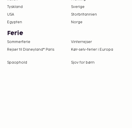
Tyskland
Sverige
USA
Storbritannien
Egypten
Norge
Ferie
Sommerferie
Vinterrejser
Rejser til Disneyland® Paris
Kør-selv-ferier i Europa
Spaophold
Sjov for børn