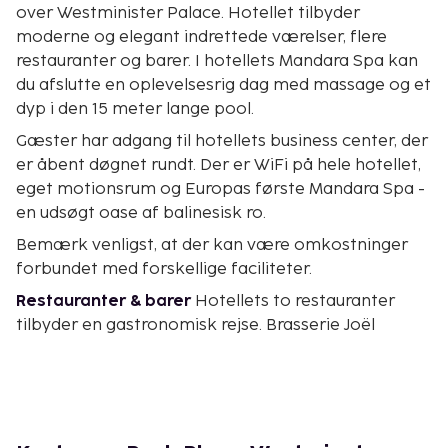
over Westminister Palace. Hotellet tilbyder
moderne og elegant indrettede værelser, flere
restauranter og barer. I hotellets Mandara Spa kan
du afslutte en oplevelsesrig dag med massage og et
dyp i den 15 meter lange pool.
Gæster har adgang til hotellets business center, der
er åbent døgnet rundt. Der er WiFi på hele hotellet,
eget motionsrum og Europas første Mandara Spa -
en udsøgt oase af balinesisk ro.
Bemærk venligst, at der kan være omkostninger
forbundet med forskellige faciliteter.
Restauranter & barer
Hotellets to restauranter
tilbyder en gastronomisk rejse. Brasserie Joël
præsenterer lækre franske specialiteter, Ichi Sushi
& Sashimi byder på en smagssensation i ægte
Tokyo-ånd. I 1WB Lounge & Patisserie kan du slå dig
ned til afternoon tea og nogle gode tapas. Primo
Bar vækkes til live hver aften med livemusik og