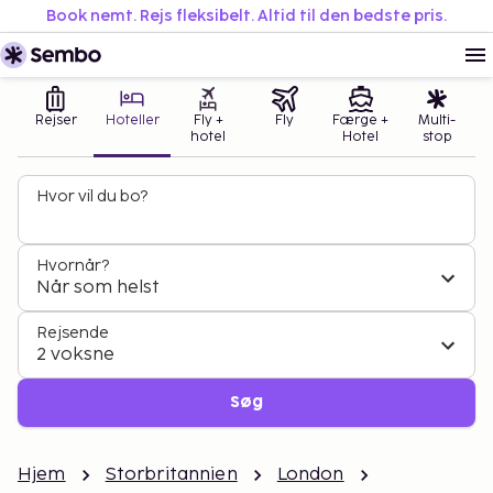
Book nemt. Rejs fleksibelt. Altid til den bedste pris.
Rejser
Hoteller
Fly +
Fly
Færge +
Multi-
hotel
Hotel
stop
Hvor vil du bo?
Hvornår?
Når som helst
Rejsende
2 voksne
Søg
Hjem
Storbritannien
London