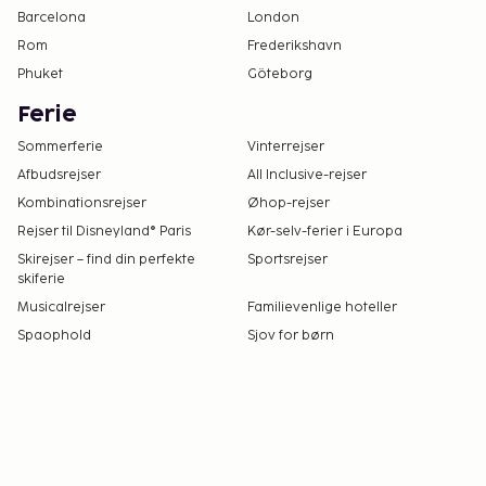
Barcelona
London
Rom
Frederikshavn
Phuket
Göteborg
Ferie
Sommerferie
Vinterrejser
Afbudsrejser
All Inclusive-rejser
Kombinationsrejser
Øhop-rejser
Rejser til Disneyland® Paris
Kør-selv-ferier i Europa
Skirejser – find din perfekte
Sportsrejser
skiferie
Musicalrejser
Familievenlige hoteller
Spaophold
Sjov for børn