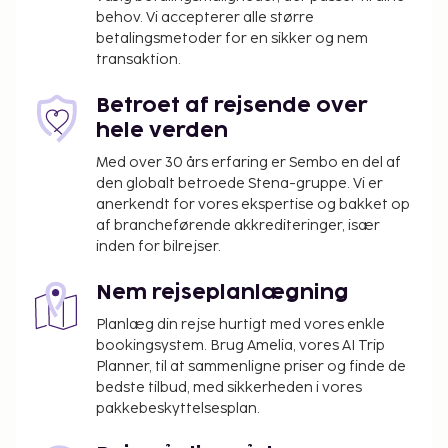
her. Du kan også opgradere værelset for en
behov. Vi accepterer alle større
betalingsmetoder for en sikker og nem
spektakulær udsigt over det sydlige London, Big
transaktion.
Ben eller London Eye. Aircondition, opvarmning,
pengeskab, sat-tv, telefon, internet, minibar,
Betroet af rejsende over
elkedel, hårtørrer, strygebræt, strygejern, bruser og
hele verden
toilet.
Med over 30 års erfaring er Sembo en del af
Bygningens faciliteter
den globalt betroede Stena-gruppe. Vi er
anerkendt for vores ekspertise og bakket op
Reception, morgenmadsrestaurant, fitness-center,
af brancheførende akkrediteringer, især
spa, bar, konferencerum, Wi-Fi, parkering (mod
inden for bilrejser.
betaling).
Nem rejseplanlægning
Tilvalg
Planlæg din rejse hurtigt med vores enkle
Barneseng bookes på forhånd, gratis.
bookingsystem. Brug Amelia, vores AI Trip
Planner, til at sammenligne priser og finde de
Ankomst
bedste tilbud, med sikkerheden i vores
Indcheckningstid: 15:00, udcheckningstid: 12:00.
pakkebeskyttelsesplan.