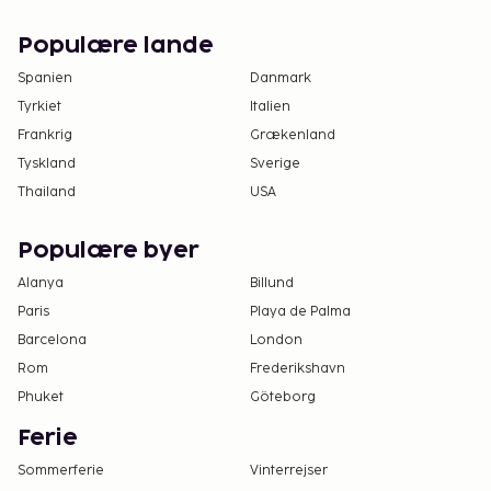
Populære lande
Spanien
Danmark
Tyrkiet
Italien
Frankrig
Grækenland
Tyskland
Sverige
Thailand
USA
Populære byer
Alanya
Billund
Paris
Playa de Palma
Barcelona
London
Rom
Frederikshavn
Phuket
Göteborg
Ferie
Sommerferie
Vinterrejser