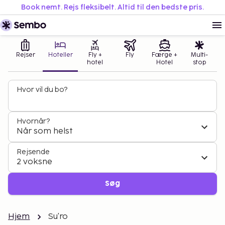
Book nemt. Rejs fleksibelt. Altid til den bedste pris.
Rejser
Hoteller
Fly +
Fly
Færge +
Multi-
hotel
Hotel
stop
Hvor vil du bo?
Hvornår?
Når som helst
Rejsende
2 voksne
Søg
Hjem
Su'ro