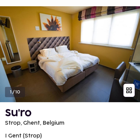
1
/
10
Su'ro
Strop, Ghent, Belgium
I Gent (Strop)