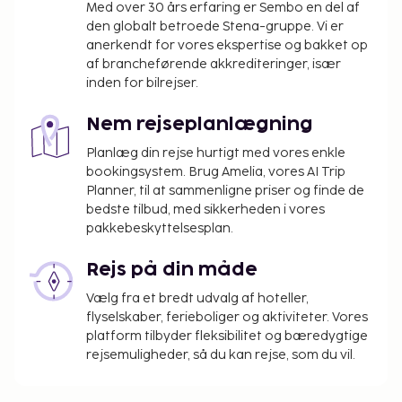
Der pålægges en byskat: 4.40 EUR pr. person pr.
Med over 30 års erfaring er Sembo en del af
nat. Denne skat gælder ikke for børn under 18
den globalt betroede Stena-gruppe. Vi er
anerkendt for vores ekspertise og bakket op
år.
af brancheførende akkrediteringer, især
Vi har medtaget alle gebyrer, som
inden for bilrejser.
overnatningsstedet har oplyst.
Nem rejseplanlægning
Planlæg din rejse hurtigt med vores enkle
bookingsystem. Brug Amelia, vores AI Trip
Planner, til at sammenligne priser og finde de
bedste tilbud, med sikkerheden i vores
pakkebeskyttelsesplan.
Rejs på din måde
Vælg fra et bredt udvalg af hoteller,
flyselskaber, ferieboliger og aktiviteter. Vores
platform tilbyder fleksibilitet og bæredygtige
rejsemuligheder, så du kan rejse, som du vil.