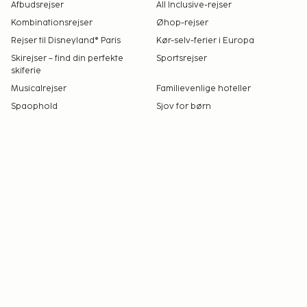
Afbudsrejser
All Inclusive-rejser
Kombinationsrejser
Øhop-rejser
Rejser til Disneyland® Paris
Kør-selv-ferier i Europa
Skirejser – find din perfekte
Sportsrejser
skiferie
Musicalrejser
Familievenlige hoteller
Spaophold
Sjov for børn