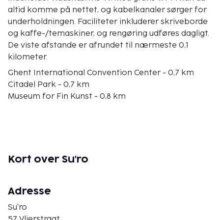
altid komme på nettet, og kabelkanaler sørger for
underholdningen. Faciliteter inkluderer skriveborde
og kaffe-/temaskiner, og rengøring udføres dagligt.
De viste afstande er afrundet til nærmeste 0,1
kilometer.
Ghent International Convention Center - 0,7 km
Citadel Park - 0,7 km
Museum for Fin Kunst - 0,8 km
Museum for Moderne Kunst (SMAK) - 0,8 km
Atelierwoning Leon Sarteel - 0,9 km
Leopold-barakkerne - 0,9 km
Ghent-universitetets botaniske have - 0,9 km
Ghent-universitetshospitalet - 1 km
Kort over Su'ro
Kuipke - 1,1 km
Kinas verden - 1,1 km
Stiftskirche St. Peter - 1,1 km
Adresse
Skt. Peter-kirken - 1,2 km
Su'ro
Peterspladsen - 1,2 km
57 Vlierstraat