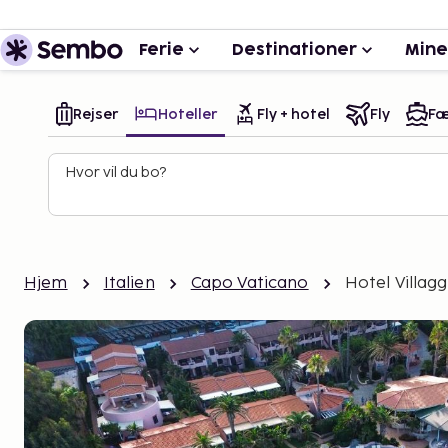
Ferie
Destinationer
Mine
Rejser
Hoteller
Fly + hotel
Fly
Fæ
Hvor vil du bo?
Hjem
Italien
Capo Vaticano
Hotel Villagg