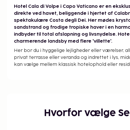
Hotel Cala di Volpe i Capo Vaticano er en eksklu
direkte ved havet, beliggende i hjertet af Calab
spektakulære Costa degli Dei. Her mødes krystal
sandstrand og frodige tropiske haver i en harm
indbyder til total afslapning og livsnydelse. Ho
charmerende landsby med flere 'villette'.
Her bor du i hyggelige lejligheder eller værelser, 
privat terrasse eller veranda og indrettet i lys, mid
kan vælge mellem klassisk hotelophold eller resi
du rejser som par på jagt efter ro og romantik el
for komfort og børnevenlige faciliteter.
Hotel Cala di Volpe tilbyder en uforlignelig bel
strand lige neden for hotellet.
Stranden er kendet
sand, naturlige klippebassiner og et klart, turkisb
parasoller og liggestole er inkluderet, ligesom gra
Hvorfor vælge S
mulighed for at leje pedalbåde for at udforske sm
kun kan nås fra søsiden. Hotellet har to indbyde
saltvandspool lige ved stranden og en ferskvands