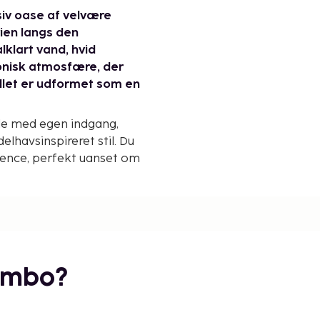
siv oase af velvære
rien langs den
klart vand, hvid
onisk atmosfære, der
tellet er udformet som en
alle med egen indgang,
delhavsinspireret stil. Du
dence, perfekt uanset om
ler som familie med behov
iggenhed med privat
egnet ved kridhvidt
låt hav. Strandservice med
tis brug af kanoer og
embo?
å, uberørte bugter der
nde swimmingpools; en
pool i Elite-området nær