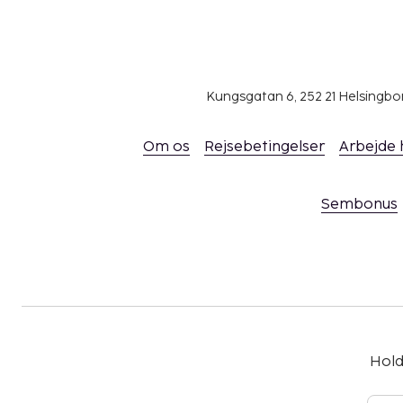
diskotek/underholdning, Wi-Fi, parkering, Legeplad
Tilvalg
Barneseng bookes på forhånd, € /nat.
Kungsgatan 6, 252 21 Helsingb
Andet
Om os
Rejsebetingelser
Arbejde
Slutrengøring indgår. Sengelinned og håndklæder 
Turistskat/Miljøgebyr betales på plads.
2 etager, ingen elevator.
Sembonus
Ankomst
Indcheckningstid: 16:00, udcheckningstid: 10:00.
Hold