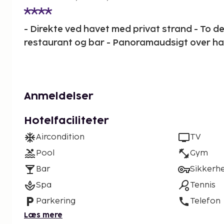
- Direkte ved havet med privat strand - To d
restaurant og bar - Panoramaudsigt over h
Anmeldelser
Hotelfaciliteter
Aircondition
TV
Pool
Gym
Bar
Sikkerh
Spa
Tennis
Parkering
Telefon
Læs mere