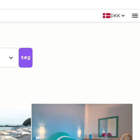
DKK
Søg