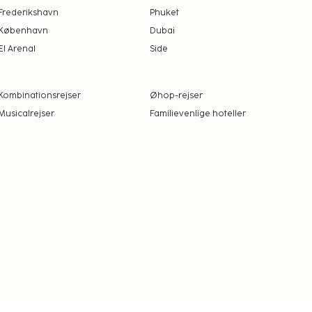
Frederikshavn
Phuket
København
Dubai
El Arenal
Side
Kombinationsrejser
Øhop-rejser
Musicalrejser
Familievenlige hoteller