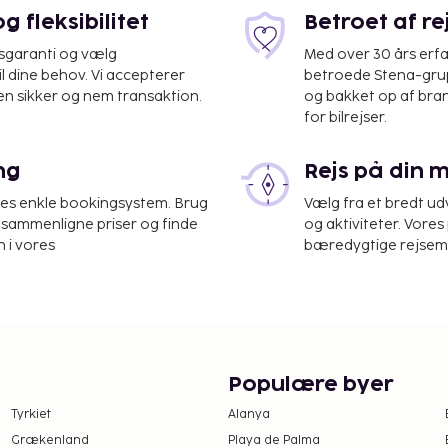
assage.
 fleksibilitet
Betroet af r
gsmuligheder
, fra
isgaranti og vælg
Med over 30 års erfa
il dine behov. Vi accepterer
betroede Stena-grup
is og fodbold. Udendørs
en sikker og nem transaktion.
og bakket op af bra
rens lyde og havbrisen
for bilrejser.
sind ny energi. Wellness
et Boutique SPA samt et
ng
Rejs på din 
nger og forskellige typer
et gør det nemt at slappe
res enkle bookingsystem. Brug
Vælg fra et bredt udv
at sammenligne priser og finde
og aktiviteter. Vores 
 i vores
bæredygtige rejsemul
både dag og aften
restillinger. For
viteter og trygge
l her og en naturlig
 I Ricci, byder på
Populære byer
giske principper, og
Tyrkiet
Alanya
 egen have. Her serveres
Grækenland
Playa de Palma