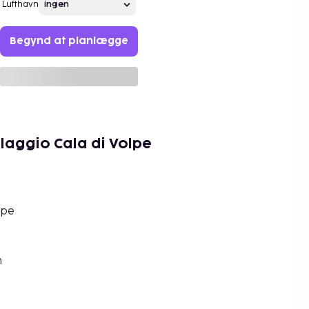
Lufthavn
Begynd at planlægge
llaggio Cala di Volpe
lpe
n