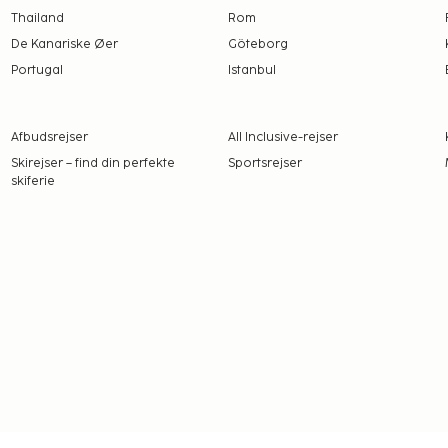
tariske og glutenfri
Thailand
Rom
De Kanariske Øer
Göteborg
lets bar, det perfekte
Portugal
Istanbul
ocktail under stjernerne.
 magiske strande og
Afbudsrejser
All Inclusive-rejser
Skirejser – find din perfekte
Sportsrejser
fthavnen samt mulighed
skiferie
 at udforske området.
valg for dig der søger en
velser og ægte italiensk
hårtørrer, bad/bruser og
s-center, spa, tennis, bar,