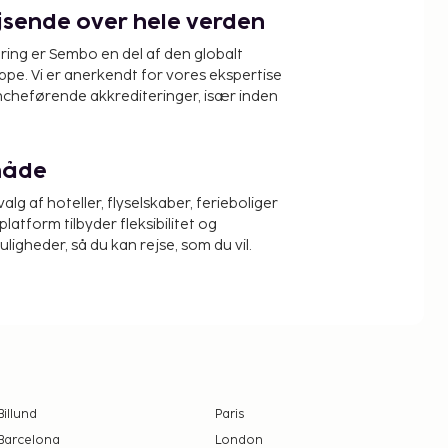
ejsende over hele verden
ring er Sembo en del af den globalt
pe. Vi er anerkendt for vores ekspertise
ncheførende akkrediteringer, især inden
måde
alg af hoteller, flyselskaber, ferieboliger
platform tilbyder fleksibilitet og
igheder, så du kan rejse, som du vil.
Billund
Paris
Barcelona
London