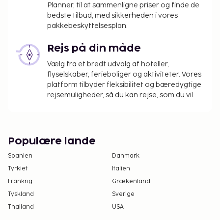
den 1. maj.
Planner, til at sammenligne priser og finde de
bedste tilbud, med sikkerheden i vores
Du vil blive bedt om at betale følgende på
pakkebeskyttelsesplan.
overnatningsstedet. Gebyrer inkluderer muligvis
skatter:
Rejs på din måde
Der pålægges en byskat: EUR 1.00 pr. person pr.
Vælg fra et bredt udvalg af hoteller,
nat, op til 30 nætter. Denne skat gælder ikke
flyselskaber, ferieboliger og aktiviteter. Vores
for børn under 18 år.
platform tilbyder fleksibilitet og bæredygtige
rejsemuligheder, så du kan rejse, som du vil.
Vi har medtaget alle gebyrer, som
overnatningsstedet har oplyst.
Sen udtjekning er mulig for et gebyr (afhænger
af tilgængelighed)
Populære lande
Spanien
Danmark
Ovenstående liste er muligvis ikke fuldstændig.
Gebyrer og depositummer inkluderer muligvis ikke
Tyrkiet
Italien
skat og kan ændres uden varsel.
Frankrig
Grækenland
Tyskland
Sverige
Den udendørs pool har åbent fra juni til
Thailand
USA
oktober.