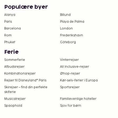
Kun registrerede gæster kan opholde sig på
værelserne.
Populære byer
Overnatningsstedet har forbundne/tilstødende
Alanya
Billund
værelser, som kan være til rådighed, afhængig
Paris
Playa de Palma
af tilgængelighed. Gæster kan anmode om
Barcelona
London
disse værelser ved at kontakte
Rom
Frederikshavn
overnatningsstedet direkte via
Phuket
Göteborg
kontaktoplysningerne på
reservationsbekræftelsen.
Ferie
Ingen kæledyr er tilladt på hotellet. Dette
Sommerferie
Vinterrejser
gælder også servicedyr som f.eks. førerhunde.
Afbudsrejser
All Inclusive-rejser
Kombinationsrejser
Øhop-rejser
Rejser til Disneyland® Paris
Kør-selv-ferier i Europa
Skirejser – find din perfekte
Sportsrejser
skiferie
Musicalrejser
Familievenlige hoteller
Spaophold
Sjov for børn