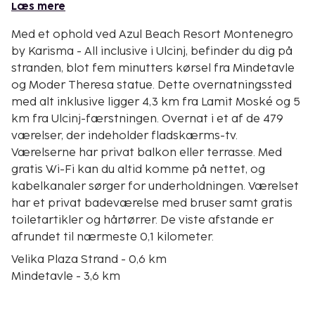
Læs mere
Med et ophold ved Azul Beach Resort Montenegro
by Karisma - All inclusive i Ulcinj, befinder du dig på
stranden, blot fem minutters kørsel fra Mindetavle
og Moder Theresa statue. Dette overnatningssted
med alt inklusive ligger 4,3 km fra Lamit Moské og 5
km fra Ulcinj-færstningen. Overnat i et af de 479
værelser, der indeholder fladskærms-tv.
Værelserne har privat balkon eller terrasse. Med
gratis Wi-Fi kan du altid komme på nettet, og
kabelkanaler sørger for underholdningen. Værelset
har et privat badeværelse med bruser samt gratis
toiletartikler og hårtørrer. De viste afstande er
afrundet til nærmeste 0,1 kilometer.
Velika Plaza Strand - 0,6 km
Mindetavle - 3,6 km
Moder Theresa statue - 3,6 km
Ladies Beach - 4,2 km