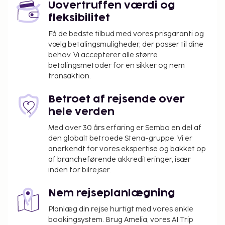
Uovertruffen værdi og
lufthavnstransport tur-retur mod et tillægsgebyr,
fleksibilitet
og gratis selvstændig parkering findes desuden på
stedet. Tag en dukkert i en af de 7 udendørs
Få de bedste tilbud med vores prisgaranti og
swimmingpools, eller nyd de andre rekreative
vælg betalingsmuligheder, der passer til dine
behov. Vi accepterer alle større
faciliteter, inklusive udendørs tennisbaner og
betalingsmetoder for en sikker og nem
karaoke. Andre faciliteter på dette
transaktion.
overnatningssted inkluderer gratis trådløs
internetadgang, babysitning (tillægsgebyr) og tv på
Betroet af rejsende over
fællesarealer. Spis dig mæt i lokale og
hele verden
internationale retter på Eat Restaurant, som er en
Med over 30 års erfaring er Sembo en del af
af dette overnatningssteds 5 restauranter, eller bliv
den globalt betroede Stena-gruppe. Vi er
på værelset, og nyd godt af roomservice døgnet
anerkendt for vores ekspertise og bakket op
rundt. Du kan også købe en snack på stedets 2
af brancheførende akkrediteringer, især
kaffebarer/caféer. Tag forbi strandbaren samt de 7
inden for bilrejser.
barer/lounger, hvor du kan slappe af med en
forfriskende drink. Gratis morgenmadsbuffet
Nem rejseplanlægning
serveres dagligt fra kl. 07.30 til kl. 10.30.
Planlæg din rejse hurtigt med vores enkle
Overnatningsstedet lukkes fra den 15. oktober til
bookingsystem. Brug Amelia, vores AI Trip