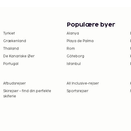
ositum på 750 kr. per
åndsgodkendelse af
d: 10:00.
Populære byer
Tyrkiet
Alanya
Grækenland
Playa de Palma
Thailand
Rom
De Kanariske Øer
Göteborg
Portugal
Istanbul
Afbudsrejser
All Inclusive-rejser
Skirejser – find din perfekte
Sportsrejser
skiferie