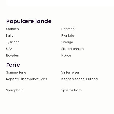
Lørdag, ugevist ophold.
Bemærk: Et sikkerhedsdep
person vil blive krævet ved ankomsten (kun forh
kreditkort).
Indcheckningstid: 17:00, udcheckningsti
Populære lande
Spanien
Danmark
Italien
Frankrig
Tyskland
Sverige
USA
Storbritannien
Egypten
Norge
Ferie
Sommerferie
Vinterrejser
Rejser til Disneyland® Paris
Kør-selv-ferier i Europa
Spaophold
Sjov for børn