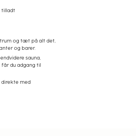
tilladt
trum og tæt på alt det,
anter og barer.
 endvidere sauna,
får du adgang til
g direkte med
æse e-mail og søge).