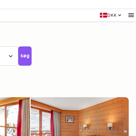
DKK
Søg