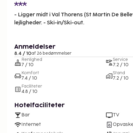
- Ligger midt i Val Thorens (St Martin De Bellevil
lejligheder. - Ski-in/Ski-out.
Anmeldelser
8.4 / 10
af 26 bedømmelser
Renlighed
Service
7 / 10
7.2 / 10
Komfort
Stand
7.4 / 10
7.2 / 10
Faciliteter
4.8 / 10
Hotelfaciliteter
Bar
TV
Internet
Opvask