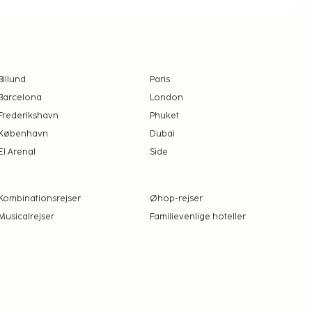
Billund
Paris
Barcelona
London
Frederikshavn
Phuket
København
Dubai
El Arenal
Side
Kombinationsrejser
Øhop-rejser
Musicalrejser
Familievenlige hoteller