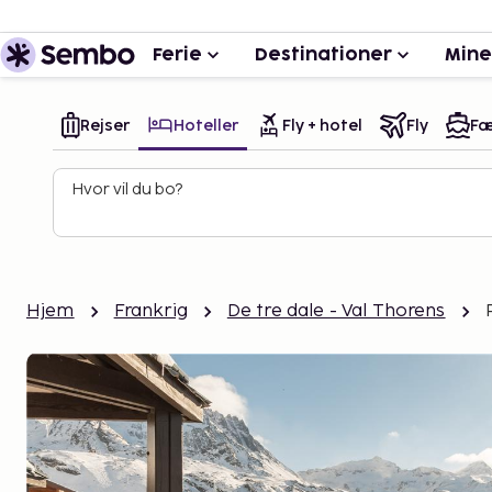
Ferie
Destinationer
Mine
Rejser
Hoteller
Fly + hotel
Fly
Fæ
Hvor vil du bo?
Hjem
Frankrig
De tre dale - Val Thorens