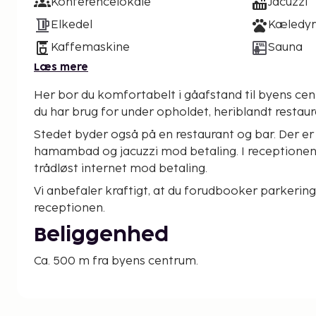
Konferencelokale
Jacuzzi
Elkedel
Kæledyr 
Kaffemaskine
Sauna
Læs mere
Her bor du komfortabelt i gåafstand til byens cen
du har brug for under opholdet, heriblandt restaur
Stedet byder også på en restaurant og bar. Der er
hamambad og jacuzzi mod betaling. I receptionen 
trådløst internet mod betaling.
Vi anbefaler kraftigt, at du forudbooker parkerin
receptionen.
Beliggenhed
Ca. 500 m fra byens centrum.
Du bor således
Basic Wi-Fi indgår (maks. 5 enheder for at surfe, l