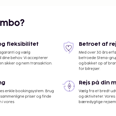
ovn, kaffemaskine,
trygejern, bad/bruser og
embo?
taling), bar,
 fleksibilitet
Betroet af r
isgaranti og vælg
Med over 30 års erfa
il dine behov. Vi accepterer
betroede Stena-grup
en sikker og nem transaktion.
og bakket op af bra
for bilrejser.
f gæsten. Sengelinned og
ng
Rejs på din 
 på plads. Depositum €
res enkle bookingsystem. Brug
Vælg fra et bredt udv
at sammenligne priser og finde
og aktiviteter. Vores 
 i vores
bæredygtige rejsemul