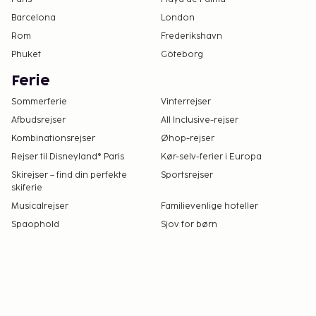
Barcelona
London
Rom
Frederikshavn
Phuket
Göteborg
Ferie
Sommerferie
Vinterrejser
Afbudsrejser
All Inclusive-rejser
Kombinationsrejser
Øhop-rejser
Rejser til Disneyland® Paris
Kør-selv-ferier i Europa
Skirejser – find din perfekte
Sportsrejser
skiferie
Musicalrejser
Familievenlige hoteller
Spaophold
Sjov for børn