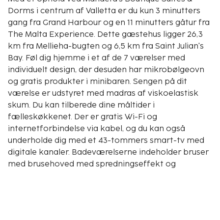
Dorms i centrum af Valletta er du kun 3 minutters
gang fra Grand Harbour og en 11 minutters gåtur fra
The Malta Experience. Dette gæstehus ligger 26,3
km fra Mellieha-bugten og 6,5 km fra Saint Julian's
Bay. Føl dig hjemme i et af de 7 værelser med
individuelt design, der desuden har mikrobølgeovn
og gratis produkter i minibaren. Sengen på dit
værelse er udstyret med madras af viskoelastisk
skum. Du kan tilberede dine måltider i
fælleskøkkenet. Der er gratis Wi-Fi og
internetforbindelse via kabel, og du kan også
underholde dig med et 43-tommers smart-tv med
digitale kanaler. Badeværelserne indeholder bruser
med brusehoved med spredningseffekt og
hårtørrer. De viste afstande er afrundet til
nærmeste 0,1 kilometer.
Strait Street - 0,1 km
Grand Harbour - 0,2 km