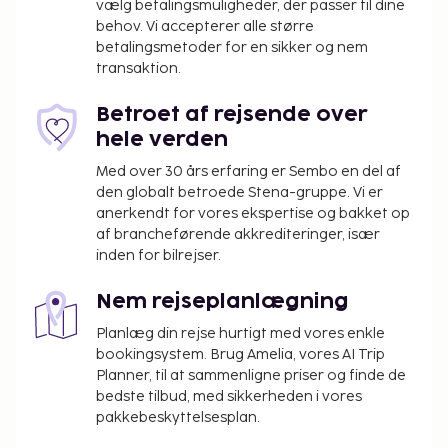
vælg betalingsmuligheder, der passer til dine
hurtig udtjekning. Dette gæstehus har særlige
behov. Vi accepterer alle større
rygeområder.
betalingsmetoder for en sikker og nem
transaktion.
Du vil blive bedt om at betale følgende på
overnatningsstedet. Gebyrer inkluderer muligvis
Betroet af rejsende over
skatter:
hele verden
Der pålægges en byskat: EUR 1.50 pr. person pr.
Med over 30 års erfaring er Sembo en del af
nat, op til 15 nætter. Denne skat gælder ikke
den globalt betroede Stena-gruppe. Vi er
for børn under 18 år.
anerkendt for vores ekspertise og bakket op
af brancheførende akkrediteringer, især
Vi har medtaget alle gebyrer, som
inden for bilrejser.
overnatningsstedet har oplyst.
Nem rejseplanlægning
Planlæg din rejse hurtigt med vores enkle
bookingsystem. Brug Amelia, vores AI Trip
Planner, til at sammenligne priser og finde de
bedste tilbud, med sikkerheden i vores
pakkebeskyttelsesplan.