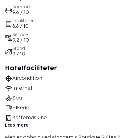
Komfort
9.6 / 10
Faciliteter
8.8 / 10
Service
9.2 / 10
Stand
9 / 10
Hotelfaciliteter
Aircondition
Internet
Spa
Elkedel
Kaffemaskine
Læs mere
Med et ophold ved Mandera's Boutique Suites &