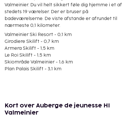
Valmeinier. Du vil helt sikkert føle dig hjemme i et af
stedets 19 værelser. Der er bruser på
badeværelserne. De viste afstande er afrundet til
nærmeste 0,1 kilometer.
Valmeinier Ski Resort - 0,1 km
Girodiere Skilift - 0,7 km
Armera Skilift - 1,5 km
Le Roi Skilift - 1,5 km
Skiområde Valmeinier - 1,6 km
Plan Palais Skilift - 3,1 km
Jeux Skilift - 3,5 km
TSD Jeux - 3,5 km
Pre Aynard Skilift - 3,5 km
Gros Grey Skilift - 3,9 km
Col du Telegraphe - 4,3 km
Kort over Auberge de jeunesse HI
Stadion - 5,1 km
Valmeinier
Château Ripaille Skilift - 6,3 km
Valloire Galibier Ski Resort - 6,9 km