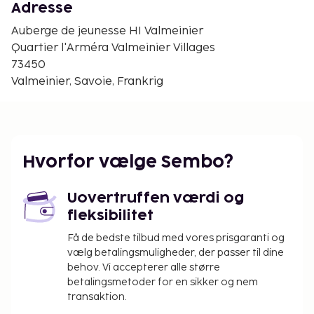
Grand Plateau Skilift - 7,9 km
Adresse
Den nærmeste lufthavn er:
Auberge de jeunesse HI Valmeinier
Grenoble (GNB-Grenoble - Isere) - 178,8 km
Quartier l'Arméra Valmeinier Villages
Lyon (LYS-Saint-Exupéry) - 181,7 km
73450
Valmeinier, Savoie, Frankrig
Personale er kun til rådighed i receptionen i et
begrænset antal timer. Morgenmadsbuffet tilbydes
mod gebyr dagligt fra kl. 07.30 til kl. 09.30.
Du vil blive bedt om at betale følgende på
overnatningsstedet. Gebyrer inkluderer muligvis
Hvorfor vælge Sembo?
skatter:
Der vil blive opkrævet en gældende
Uovertruffen værdi og
byskat/lokal skat på 5.50 procent
fleksibilitet
Få de bedste tilbud med vores prisgaranti og
Vi har medtaget alle gebyrer, som
vælg betalingsmuligheder, der passer til dine
overnatningsstedet har oplyst.
behov. Vi accepterer alle større
Gebyr for morgenmadsbuffet: 7.5 EUR for
betalingsmetoder for en sikker og nem
transaktion.
voksne og 7.5 EUR for børn (cirkapriser)