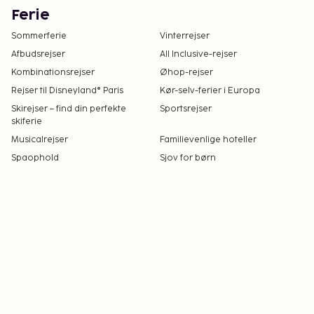
Ferie
Sommerferie
Vinterrejser
Afbudsrejser
All Inclusive-rejser
Kombinationsrejser
Øhop-rejser
Rejser til Disneyland® Paris
Kør-selv-ferier i Europa
Skirejser – find din perfekte
Sportsrejser
skiferie
Musicalrejser
Familievenlige hoteller
Spaophold
Sjov for børn