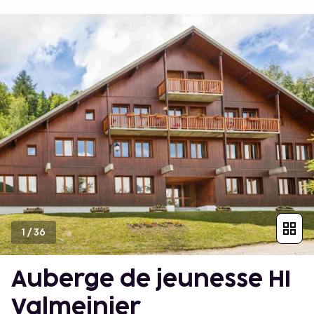
1
/
36
Auberge de jeunesse HI
Valmeinier