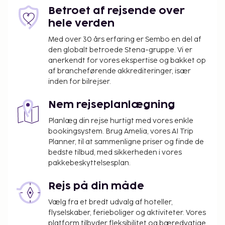
Ovenstående liste er muligvis ikke fuldstændig.
Betroet af rejsende over
Gebyrer og depositummer inkluderer muligvis ikke
hele verden
skat og kan ændres uden varsel.
Med over 30 års erfaring er Sembo en del af
Som følge af nationale reguleringer kan der
den globalt betroede Stena-gruppe. Vi er
ikke overføres mere end 1000 EUR i kontanter
anerkendt for vores ekspertise og bakket op
af brancheførende akkrediteringer, især
på dette overnatningssted. Kontakt
inden for bilrejser.
overnatningsstedet via kontaktoplysningerne i
reservationsbekræftelsen for flere oplysninger.
Nem rejseplanlægning
Planlæg din rejse hurtigt med vores enkle
bookingsystem. Brug Amelia, vores AI Trip
Planner, til at sammenligne priser og finde de
bedste tilbud, med sikkerheden i vores
pakkebeskyttelsesplan.
Rejs på din måde
Vælg fra et bredt udvalg af hoteller,
flyselskaber, ferieboliger og aktiviteter. Vores
platform tilbyder fleksibilitet og bæredygtige