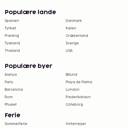
på dette overnatningssted. Kontakt
overnatningsstedet via kontaktoplysningerne i
Populære lande
reservationsbekræftelsen for flere oplysninger.
Spanien
Danmark
Tyrkiet
Italien
Frankrig
Grækenland
Tyskland
Sverige
Thailand
USA
Populære byer
Alanya
Billund
Paris
Playa de Palma
Barcelona
London
Rom
Frederikshavn
Phuket
Göteborg
Ferie
Sommerferie
Vinterrejser