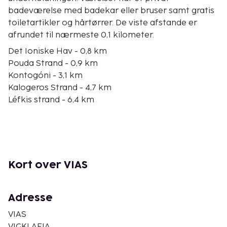
badeværelse med badekar eller bruser samt gratis
toiletartikler og hårtørrer. De viste afstande er
afrundet til nærmeste 0,1 kilometer.
Det Ioniske Hav - 0,8 km
Pouda Strand - 0,9 km
Kontogóni - 3,1 km
Kalogeros Strand - 4,7 km
Léfkis strand - 6,4 km
Megali Paralia - 6,7 km
Simos strand - 7,4 km
Kato Nis strand - 7,8 km
Marathia Strand - 18,9 km
Archangelos Strand - 21,5 km
Kort over VIAS
Panagia Strand - 22,8 km
Xifías - 23,1 km
Ampelákia - 24 km
Adresse
Kastania-hulen - 24,3 km
VIAS
Charachia Strand - 24,8 km
VIGKLAFIA