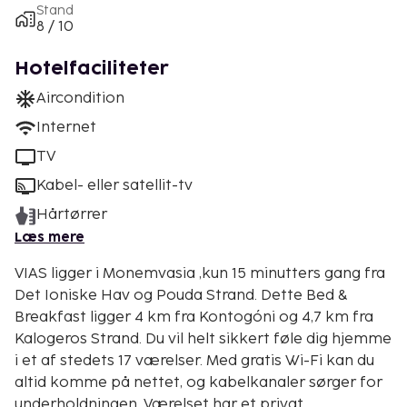
Stand
8 / 10
Hotelfaciliteter
Aircondition
Internet
TV
Kabel- eller satellit-tv
Hårtørrer
Læs mere
VIAS ligger i Monemvasia ,kun 15 minutters gang fra
Det Ioniske Hav og Pouda Strand. Dette Bed &
Breakfast ligger 4 km fra Kontogóni og 4,7 km fra
Kalogeros Strand. Du vil helt sikkert føle dig hjemme
i et af stedets 17 værelser. Med gratis Wi-Fi kan du
altid komme på nettet, og kabelkanaler sørger for
underholdningen. Værelset har et privat