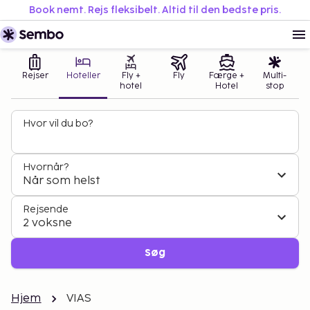
Book nemt. Rejs fleksibelt. Altid til den bedste pris.
Rejser
Hoteller
Fly +
Fly
Færge +
Multi-
hotel
Hotel
stop
Hvor vil du bo?
Hvornår?
Når som helst
Rejsende
2 voksne
Søg
Hjem
VIAS