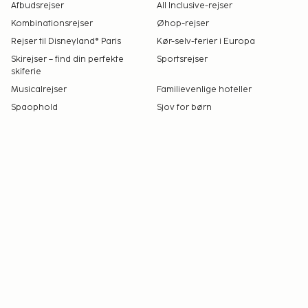
Afbudsrejser
All Inclusive-rejser
Kombinationsrejser
Øhop-rejser
Rejser til Disneyland® Paris
Kør-selv-ferier i Europa
Skirejser – find din perfekte
Sportsrejser
skiferie
Musicalrejser
Familievenlige hoteller
Spaophold
Sjov for børn