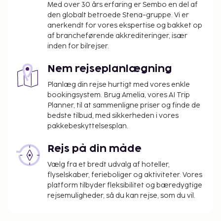
gælde. For yderligere oplysninger bedes du
Med over 30 års erfaring er Sembo en del af
kontakte overnatningsstedet via
den globalt betroede Stena-gruppe. Vi er
anerkendt for vores ekspertise og bakket op
kontaktoplysningerne angivet i
af brancheførende akkrediteringer, især
reservationsbekræftelsen.
inden for bilrejser.
Der pålægges en byskat: Fra den 1. november til
den 31. marts, 0.50 EUR pr. enhed pr. nat.
Nem rejseplanlægning
Der pålægges en byskat: Fra den 1. april til den
Planlæg din rejse hurtigt med vores enkle
31. oktober, 2.00 EUR pr. enhed pr. nat.
bookingsystem. Brug Amelia, vores AI Trip
Vi har medtaget alle gebyrer, som
Planner, til at sammenligne priser og finde de
bedste tilbud, med sikkerheden i vores
overnatningsstedet har oplyst.
pakkebeskyttelsesplan.
Gebyr for morgenmadsbuffet: 10 EUR for
voksne og 10 EUR for børn (cirkapriser)
Rejs på din måde
Ovenstående liste er muligvis ikke fuldstændig.
Vælg fra et bredt udvalg af hoteller,
flyselskaber, ferieboliger og aktiviteter. Vores
Gebyrer og depositummer inkluderer muligvis ikke
platform tilbyder fleksibilitet og bæredygtige
skat og kan ændres uden varsel.
rejsemuligheder, så du kan rejse, som du vil.
Som følge af nationale reguleringer kan der
ikke overføres mere end 500 EUR i kontanter