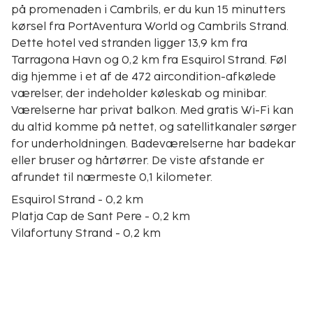
på promenaden i Cambrils, er du kun 15 minutters
kørsel fra PortAventura World og Cambrils Strand.
Dette hotel ved stranden ligger 13,9 km fra
Tarragona Havn og 0,2 km fra Esquirol Strand. Føl
dig hjemme i et af de 472 aircondition-afkølede
værelser, der indeholder køleskab og minibar.
Værelserne har privat balkon. Med gratis Wi-Fi kan
du altid komme på nettet, og satellitkanaler sørger
for underholdningen. Badeværelserne har badekar
eller bruser og hårtørrer. De viste afstande er
afrundet til nærmeste 0,1 kilometer.
Esquirol Strand - 0,2 km
Platja Cap de Sant Pere - 0,2 km
Vilafortuny Strand - 0,2 km
Ponent-stranden - 0,5 km
Castle Vilafortuny - 1,5 km
Torre Vella - 1,6 km
Salou Sejlklub - 1,8 km