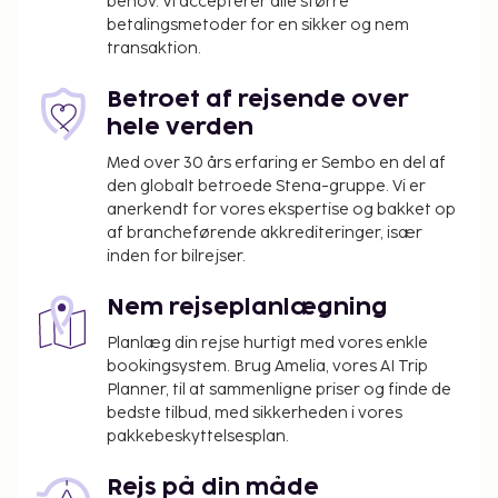
behov. Vi accepterer alle større
massage, kropsbehandlinger og
betalingsmetoder for en sikker og nem
ansigtsbehandlinger. Hvis du leder efter rekreative
transaktion.
muligheder, vil du kunne finde en udendørs pool, en
indendørs pool og en sauna. Andre faciliteter på
Betroet af rejsende over
dette hotel inkluderer gratis trådløs internetadgang,
hele verden
spillehal/spillerum og frisørsalon. Det er nemt at
Med over 30 års erfaring er Sembo en del af
komme omkring og besøge destinationerne i
den globalt betroede Stena-gruppe. Vi er
nærheden med transportservicen (tillægsgebyr).
anerkendt for vores ekspertise og bakket op
Nyd et måltid på restauranten, eller bliv på
af brancheførende akkrediteringer, især
værelset, og nyd godt af dette hotels roomservice.
inden for bilrejser.
Slut dagen af med en drink i baren/loungen or
Nem rejseplanlægning
baren ved poolen.
Planlæg din rejse hurtigt med vores enkle
Du vil blive bedt om at betale følgende på
bookingsystem. Brug Amelia, vores AI Trip
overnatningsstedet. Gebyrer inkluderer muligvis
Planner, til at sammenligne priser og finde de
skatter:
bedste tilbud, med sikkerheden i vores
Der pålægges en byskat: EUR 1.98 pr. person pr.
pakkebeskyttelsesplan.
nat, op til 7 nætter. Denne skat gælder ikke for
børn under 17 år.
Rejs på din måde