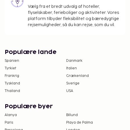
Vælg fra et bredt udvalg af hoteller,
Vi har medtaget alle gebyrer, som
flyselskaber, ferieboliger og aktiviteter. Vores
overnatningsstedet har oplyst.
platform tilbyder fleksibilitet og bæredygtige
Gebyr for selvstændig parkering: EUR 20 pr. nat
rejsemuligheder, så du kan rejse, som du vil.
Sen udtjekning er mulig for et gebyr (afhænger
af tilgængelighed)
Ovenstående liste er muligvis ikke fuldstændig.
Populære lande
Gebyrer og depositummer inkluderer muligvis ikke
Spanien
Danmark
skat og kan ændres uden varsel.
Tyrkiet
Italien
Som følge af nationale reguleringer kan der
Frankrig
Grækenland
ikke overføres mere end 1000 EUR i kontanter
Tyskland
Sverige
på dette overnatningssted. Kontakt
Thailand
USA
overnatningsstedet via kontaktoplysningerne i
reservationsbekræftelsen for flere oplysninger.
Populære byer
Kun registrerede gæster kan opholde sig på
Alanya
værelserne.
Billund
Der er mulighed for kontaktløs udtjekning.
Paris
Playa de Palma