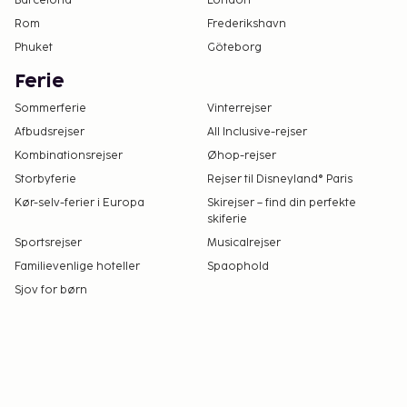
Barcelona
London
Rom
Frederikshavn
Phuket
Göteborg
Ferie
Sommerferie
Vinterrejser
Afbudsrejser
All Inclusive-rejser
Kombinationsrejser
Øhop-rejser
Storbyferie
Rejser til Disneyland® Paris
Kør-selv-ferier i Europa
Skirejser – find din perfekte
skiferie
Sportsrejser
Musicalrejser
Familievenlige hoteller
Spaophold
Sjov for børn