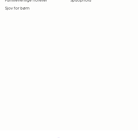
Familievenlige hoteller
Spaophold
Sjov for børn