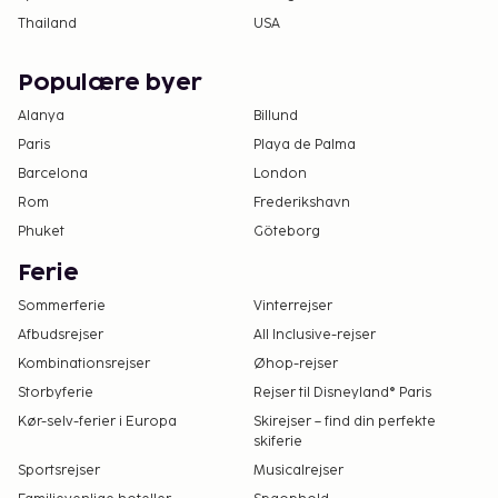
Thailand
USA
Populære byer
Alanya
Billund
Paris
Playa de Palma
Barcelona
London
Rom
Frederikshavn
Phuket
Göteborg
Ferie
Sommerferie
Vinterrejser
Afbudsrejser
All Inclusive-rejser
Kombinationsrejser
Øhop-rejser
Storbyferie
Rejser til Disneyland® Paris
Kør-selv-ferier i Europa
Skirejser – find din perfekte
skiferie
Sportsrejser
Musicalrejser