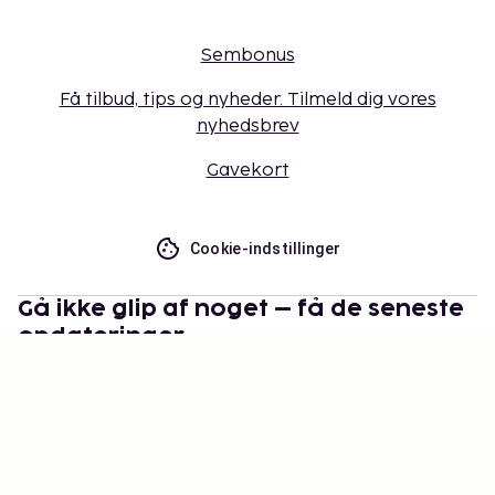
Sembonus
Få tilbud, tips og nyheder. Tilmeld dig vores
nyhedsbrev
Gavekort
Cookie-indstillinger
Gå ikke glip af noget – få de seneste
opdateringer
Hold dig opdateret med det nyeste fra os! Få
rejsetips, inspiration og adgang til eksklusive tilbud.
Abonner