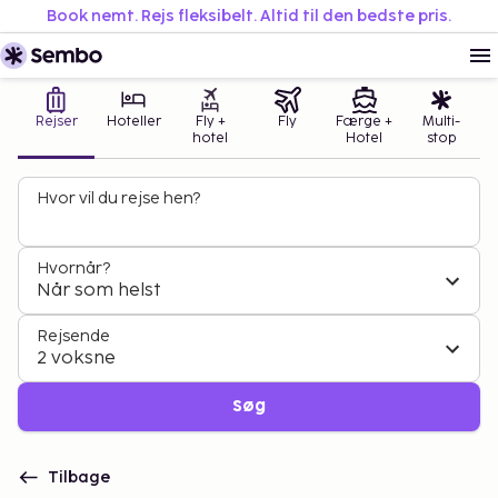
Book nemt. Rejs fleksibelt. Altid til den bedste pris.
Rejser
Hoteller
Fly +
Fly
Færge +
Multi-
hotel
Hotel
stop
Hvor vil du rejse hen?
Hvornår?
Når som helst
Rejsende
2 voksne
Søg
Tilbage