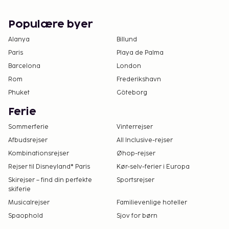
Populære byer
Alanya
Billund
Paris
Playa de Palma
Barcelona
London
Rom
Frederikshavn
Phuket
Göteborg
Ferie
Sommerferie
Vinterrejser
Afbudsrejser
All Inclusive-rejser
Kombinationsrejser
Øhop-rejser
Rejser til Disneyland® Paris
Kør-selv-ferier i Europa
Skirejser – find din perfekte
Sportsrejser
skiferie
Musicalrejser
Familievenlige hoteller
Spaophold
Sjov for børn