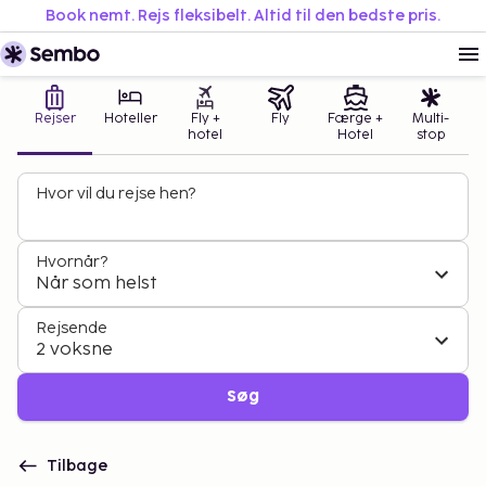
Book nemt. Rejs fleksibelt. Altid til den bedste pris.
Rejser
Hoteller
Fly +
Fly
Færge +
Multi-
hotel
Hotel
stop
Hvor vil du rejse hen?
Hvornår?
Når som helst
Rejsende
2 voksne
Søg
Tilbage