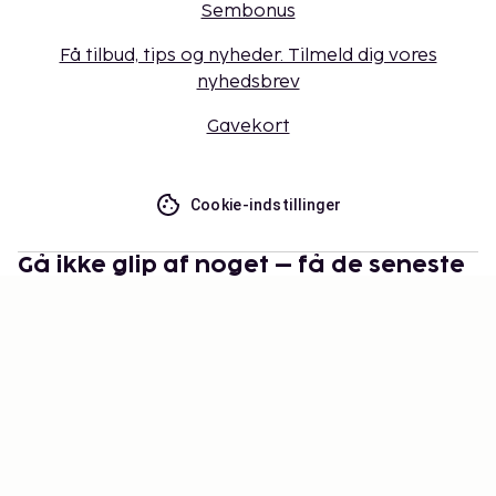
Sembonus
Få tilbud, tips og nyheder. Tilmeld dig vores
nyhedsbrev
Gavekort
Cookie-indstillinger
Gå ikke glip af noget – få de seneste
opdateringer
Hold dig opdateret med det nyeste fra os! Få
rejsetips, inspiration og adgang til eksklusive tilbud.
Abonner