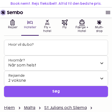
Book nemt. Rejs fleksibelt. Altid til den bedste pris.
Rejser
Hoteller
Fly +
Fly
Færge +
Multi-
hotel
Hotel
stop
Hvor vil du bo?
Hvornår?
Når som helst
Rejsende
2 voksne
Søg
Hjem
Malta
St. Julians och Sliema