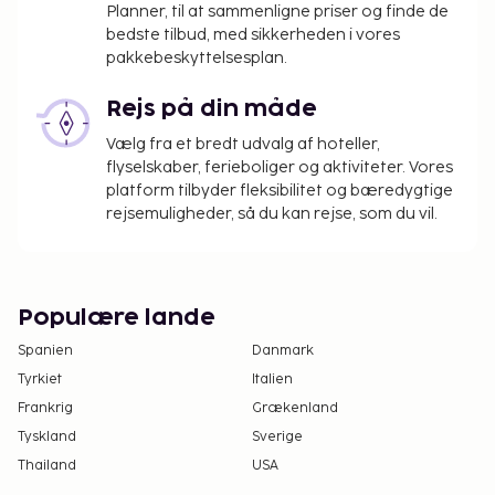
overnatningsstedet. Gebyrer inkluderer muligvis
Planner, til at sammenligne priser og finde de
bedste tilbud, med sikkerheden i vores
skatter:
pakkebeskyttelsesplan.
Der pålægges en byskat: EUR 1.50 pr. person pr.
nat, op til 15 nætter. Denne skat gælder ikke
Rejs på din måde
for børn under 18 år.
Vælg fra et bredt udvalg af hoteller,
flyselskaber, ferieboliger og aktiviteter. Vores
Vi har medtaget alle gebyrer, som
platform tilbyder fleksibilitet og bæredygtige
overnatningsstedet har oplyst.
rejsemuligheder, så du kan rejse, som du vil.
Gebyr for morgenmad tilberedt efter bestilling:
Mellem 8.50 og 11.00 EUR pr. person (cirkapriser)
Gebyr for lufthavnstransport: 20 EUR pr. person
Populære lande
Ovenstående liste er muligvis ikke fuldstændig.
Spanien
Danmark
Gebyrer og depositummer inkluderer muligvis ikke
skat og kan ændres uden varsel.
Tyrkiet
Italien
Frankrig
Grækenland
Tyskland
Sverige
Thailand
USA