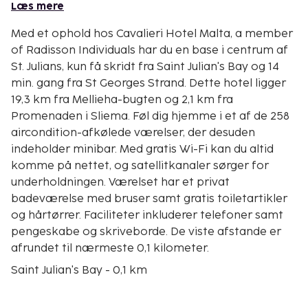
Læs mere
Med et ophold hos Cavalieri Hotel Malta, a member
of Radisson Individuals har du en base i centrum af
St. Julians, kun få skridt fra Saint Julian's Bay og 14
min. gang fra St Georges Strand. Dette hotel ligger
19,3 km fra Mellieha-bugten og 2,1 km fra
Promenaden i Sliema. Føl dig hjemme i et af de 258
aircondition-afkølede værelser, der desuden
indeholder minibar. Med gratis Wi-Fi kan du altid
komme på nettet, og satellitkanaler sørger for
underholdningen. Værelset har et privat
badeværelse med bruser samt gratis toiletartikler
og hårtørrer. Faciliteter inkluderer telefoner samt
pengeskabe og skriveborde. De viste afstande er
afrundet til nærmeste 0,1 kilometer.
Saint Julian's Bay - 0,1 km
Spinola-bugten - 0,1 km
Portomaso Lejlighed og Marina Komplekset - 0,2