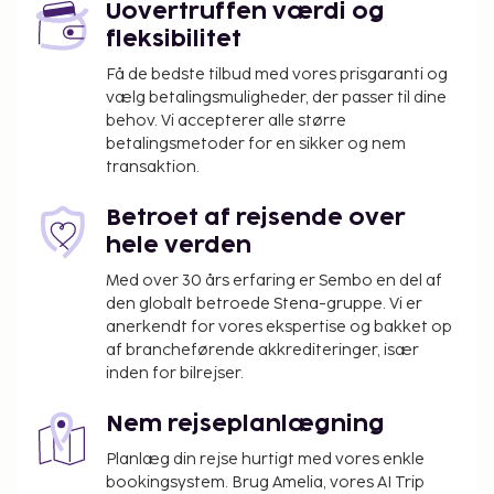
Uovertruffen værdi og
arrangementfaciliteter, såsom konferencelokaler
fleksibilitet
og 3 mødelokaler. Lufthavnstransport tur-retur er til
rådighed mod et tillægsgebyr (døgnet rundt). Slip af
Få de bedste tilbud med vores prisgaranti og
med muskelspændingerne og nyd stedets massage,
vælg betalingsmuligheder, der passer til dine
behov. Vi accepterer alle større
kropsbehandlinger og ansigtsbehandlinger. Hvis du
betalingsmetoder for en sikker og nem
leder efter rekreative muligheder, vil du kunne finde
transaktion.
en udendørs pool, en indendørs pool og en sauna.
Andre faciliteter på dette hotel inkluderer gratis
Betroet af rejsende over
trådløs internetadgang, concierge-tjenester og
hele verden
gavebutik/aviskiosk. Spis dig mæt i internationale
Med over 30 års erfaring er Sembo en del af
retter på Ottocento, som er en af dette hotels 2
den globalt betroede Stena-gruppe. Vi er
restauranter, eller bliv på værelset, og nyd godt af
anerkendt for vores ekspertise og bakket op
roomservice (i et begrænset antal timer).Besøg
af brancheførende akkrediteringer, især
baren/loungen eller baren ved poolen, og slap af
inden for bilrejser.
med din yndlingsdrink. Morgenmad tilberedt efter
bestilling tilbydes mod gebyr dagligt fra kl. 07.00 til
Nem rejseplanlægning
kl. 10.00.
Planlæg din rejse hurtigt med vores enkle
Du vil blive bedt om at betale følgende på
bookingsystem. Brug Amelia, vores AI Trip