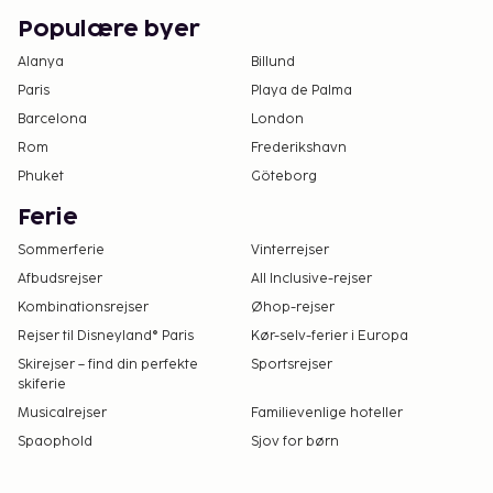
Populære byer
Alanya
Billund
Paris
Playa de Palma
Barcelona
London
Rom
Frederikshavn
Phuket
Göteborg
Ferie
Sommerferie
Vinterrejser
Afbudsrejser
All Inclusive-rejser
Kombinationsrejser
Øhop-rejser
Rejser til Disneyland® Paris
Kør-selv-ferier i Europa
Skirejser – find din perfekte
Sportsrejser
skiferie
Musicalrejser
Familievenlige hoteller
Spaophold
Sjov for børn